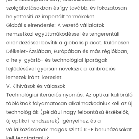
szolgáltatásokban és így tovább, és fokozatosan
helyettesíti az importált termékeket.
Globális elrendezés: A vezető vállalatok
nemzetközi együttműködéssel és tengerentúli
elrendezéssel bővítik a globális piacot. Különösen
Délkelet-Ázsiában, Európában és más régiókban,
a helyi gyártó- és technológiai iparágak
fejlődésével gyorsan növekszik a kalibrációs
lemezek iránti kereslet.
V. Kihívások és válaszok
Technológiai iterációs nyomás: Az optikai kalibráló
tábláknak folyamatosan alkalmazkodniuk kell az új
technológiák (például nagy felbontású érzékelők,
új optikai rendszerek) igényeihez, és a
vállalkozásoknak magas szintű K+F beruházásokat
kell fenntartaniuk.