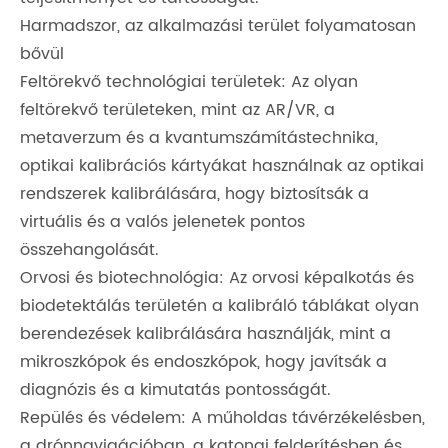
Harmadszor, az alkalmazási terület folyamatosan
bővül
Feltörekvő technológiai területek: Az olyan
feltörekvő területeken, mint az AR/VR, a
metaverzum és a kvantumszámítástechnika,
optikai kalibrációs kártyákat használnak az optikai
rendszerek kalibrálására, hogy biztosítsák a
virtuális és a valós jelenetek pontos
összehangolását.
Orvosi és biotechnológia: Az orvosi képalkotás és
biodetektálás területén a kalibráló táblákat olyan
berendezések kalibrálására használják, mint a
mikroszkópok és endoszkópok, hogy javítsák a
diagnózis és a kimutatás pontosságát.
Repülés és védelem: A műholdas távérzékelésben,
a drónnavigációban, a katonai felderítésben és