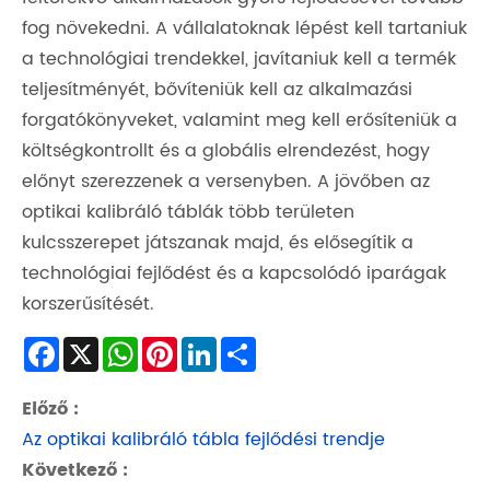
fog növekedni. A vállalatoknak lépést kell tartaniuk
a technológiai trendekkel, javítaniuk kell a termék
teljesítményét, bővíteniük kell az alkalmazási
forgatókönyveket, valamint meg kell erősíteniük a
költségkontrollt és a globális elrendezést, hogy
előnyt szerezzenek a versenyben. A jövőben az
optikai kalibráló táblák több területen
kulcsszerepet játszanak majd, és elősegítik a
technológiai fejlődést és a kapcsolódó iparágak
korszerűsítését.
Facebook
X
WhatsApp
Pinterest
LinkedIn
Share
Előző :
Az optikai kalibráló tábla fejlődési trendje
Következő :