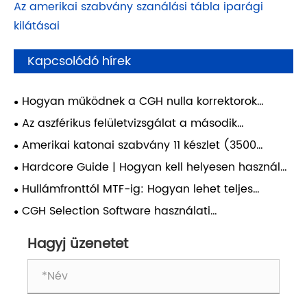
Az amerikai szabvány szanálási tábla iparági
kilátásai
Kapcsolódó hírek
Hogyan működnek a CGH nulla korrektorok
diffraktív nulllencseként (DNL) a nagy pontosságú
Az aszférikus felületvizsgálat a második
aszféra tesztelés érdekében?
korszakba lép: Hogyan határozza meg a
Amerikai katonai szabvány 11 készlet (3500
hatékonyság a minőségi változás élvonalát a jövő
sorpár) ultranagy felbontású tesztcélokból:
Hardcore Guide | Hogyan kell helyesen használni
optikai gyártásában?
kulcsfontosságú ellenőrző szabvány a
az USAF 1951-et az optikai rendszer felbontásának
Hullámfronttól MTF-ig: Hogyan lehet teljes
csúcskategóriás objektívek valódi felbontásához.
kalibrálására?
mértékben kiértékelni egy optikai rendszert?
CGH Selection Software használati
esettanulmány
Hagyj üzenetet