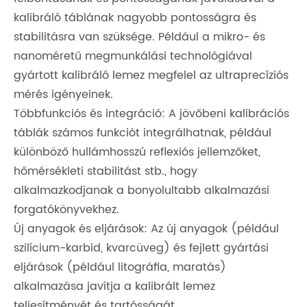
kalibráló táblának nagyobb pontosságra és
stabilitásra van szüksége. Például a mikro- és
nanoméretű megmunkálási technológiával
gyártott kalibráló lemez megfelel az ultraprecíziós
mérés igényeinek.
Többfunkciós és integráció: A jövőbeni kalibrációs
táblák számos funkciót integrálhatnak, például
különböző hullámhosszú reflexiós jellemzőket,
hőmérsékleti stabilitást stb., hogy
alkalmazkodjanak a bonyolultabb alkalmazási
forgatókönyvekhez.
Új anyagok és eljárások: Az új anyagok (például
szilícium-karbid, kvarcüveg) és fejlett gyártási
eljárások (például litográfia, maratás)
alkalmazása javítja a kalibrált lemez
teljesítményét és tartósságát.