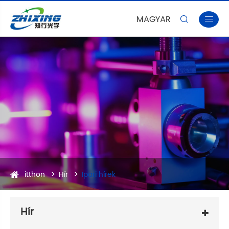
MAGYAR


itthon
Hír
Ipari hírek
Hír