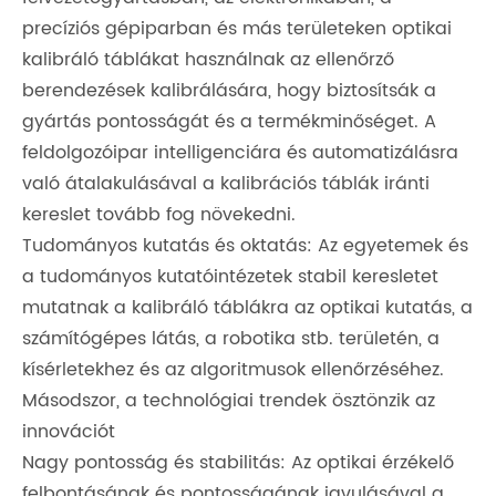
precíziós gépiparban és más területeken optikai
kalibráló táblákat használnak az ellenőrző
berendezések kalibrálására, hogy biztosítsák a
gyártás pontosságát és a termékminőséget. A
feldolgozóipar intelligenciára és automatizálásra
való átalakulásával a kalibrációs táblák iránti
kereslet tovább fog növekedni.
Tudományos kutatás és oktatás: Az egyetemek és
a tudományos kutatóintézetek stabil keresletet
mutatnak a kalibráló táblákra az optikai kutatás, a
számítógépes látás, a robotika stb. területén, a
kísérletekhez és az algoritmusok ellenőrzéséhez.
Másodszor, a technológiai trendek ösztönzik az
innovációt
Nagy pontosság és stabilitás: Az optikai érzékelő
felbontásának és pontosságának javulásával a