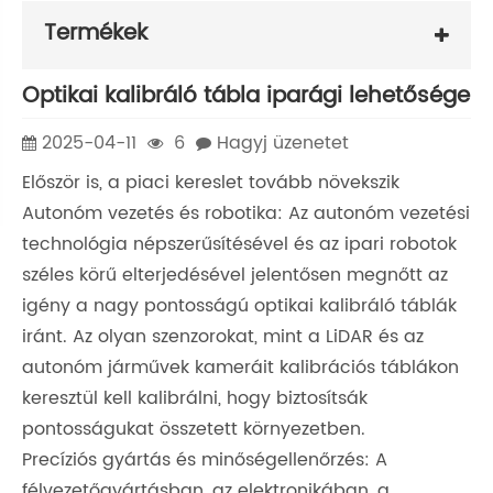
Termékek
Optikai kalibráló tábla iparági lehetősége
2025-04-11
6
Hagyj üzenetet
Először is, a piaci kereslet tovább növekszik
Autonóm vezetés és robotika: Az autonóm vezetési
technológia népszerűsítésével és az ipari robotok
széles körű elterjedésével jelentősen megnőtt az
igény a nagy pontosságú optikai kalibráló táblák
iránt. Az olyan szenzorokat, mint a LiDAR és az
autonóm járművek kameráit kalibrációs táblákon
keresztül kell kalibrálni, hogy biztosítsák
pontosságukat összetett környezetben.
Precíziós gyártás és minőségellenőrzés: A
félvezetőgyártásban, az elektronikában, a