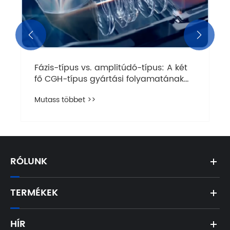


Fázis-típus vs. amplitúdó-típus: A két
fő CGH-típus gyártási folyamatának
teljes elemzése
Mutass többet >>
RÓLUNK
TERMÉKEK
HÍR