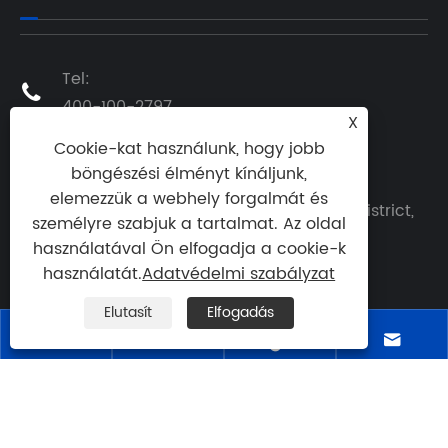
Tel:

400-100-2797
X
Email:
Cookie-kat használunk, hogy jobb

xienana@nbzxoptics.cn
böngészési élményt kínáljunk,
elemezzük a webhely forgalmát és
Cím: Yeshan Road, Chengdong New District,
személyre szabjuk a tartalmat. Az oldal
Gazdaságfejlesztési zóna, Yuyao City,

használatával Ön elfogadja a cookie-k
Zhejiang tartomány
használatát.
Adatvédelmi szabályzat
Elutasít
Elfogadás




Copyright © 2024 Ningbo Zhixing Optical
Technology Co., Ltd. Minden jog fenntartva.