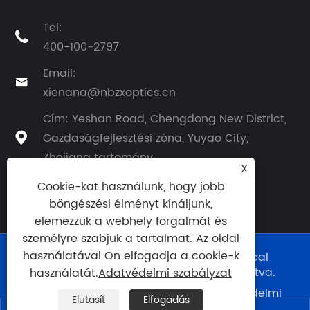
Tel:

400-100-2797
Email:

xienana@nbzxoptics.cn
Cím: Yeshan Road, Chengdong New District,
Gazdaságfejlesztési zóna, Yuyao City,

Zhejiang tartomány
X
Cookie-kat használunk, hogy jobb
böngészési élményt kínáljunk,
elemezzük a webhely forgalmát és
személyre szabjuk a tartalmat. Az oldal
használatával Ön elfogadja a cookie-k
Copyright © 2024 Ningbo Zhixing Optical
Technology Co., Ltd. Minden jog fenntartva.
használatát.
Adatvédelmi szabályzat
Links
|
Sitemap
|
RSS
|
XML
|
Adatvédelmi
Elutasít
Elfogadás
szabályzat
|