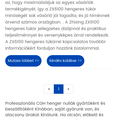
az, hogy maximalizáljuk az egyes vásárlók
termékigényét, így a ZX6100 hengeres tükör
minőségét sok vásárló jól fogadta, és jó hírnévnek
örvend számos országban. . A Zhixing ZX6100
hengeres tükör jellegzetes dizájnnal és praktikus
teljesítménnyel és versenyképes árral rendelkezik.
A ZX6100 hengeres tükörrel kapcsolatos további
információkért forduljon hozzánk bizalommal.
Mutass többet >>
Kérdés küldése >>
«
1
»
Professzionális CGH henger nullák gyártóként és
beszállítóként Kínában, saját gyárunk van, és
alacsony árakat kínálunk. Ha olcsón, előkelő és