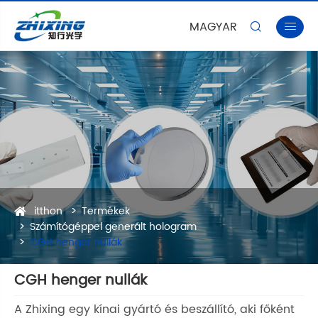
MAGYAR


itthon
Termékek
Számítógéppel generált hologram
CGH henger nullák
CGH henger nullák
A Zhixing egy kínai gyártó és beszállító, aki főként