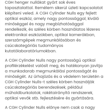
CGH henger nullákat gyárt sok éves
tapasztalattal. Remélem sikerül üzleti kapcsolatot
kiépíteni veled. A CGH Cylinder Nulls egy fejlett
optikai eszköz, amely nagy pontossággal, kiváló
minőséggel és nagy megbízhatósággal
rendelkezik, és széles körben használatos lézeres
elektronikai eszközökben, optikai kamerákban,
szerszámgépek megmunkálásában és
csúcskategóriás tudományos
kutatólaboratóriumokban.
A CGH Cylinder Nulls nagy pontosságú optikai
profilérzékelést valósít meg, és hatékonyan javítja
a munkadarab megmunkálási pontosságát és
minőségét. Az űrhajózás és a védelem területén a
CGH Cylinder Nulls-t széles körben használják
csúcskategóriás berendezések, például
műholdburkolatok, rakétairányító rendszerek,
optikai vevők stb. fejlesztésére és gyártására.
A CGH Cylinder Nulls előnye nem csak a nagy