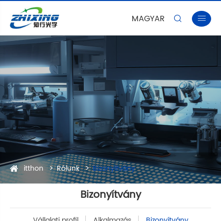
MAGYAR


itthon
Rólunk
Bizonyítvány
Bizonyítvány
Vállalati profil
Alkalmazás
Bizonyítvány