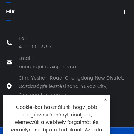
HÍR
Tel:

400-100-2797
Email:

xienana@nbzxoptics.cn
Cím: Yeshan Road, Chengdong New District,
Gazdaságfejlesztési zóna, Yuyao City,

Zhejiang tartomány
X
Cookie-kat használunk, hogy jobb
böngészési élményt kínáljunk,
elemezzük a webhely forgalmát és
személyre szabjuk a tartalmat. Az oldal