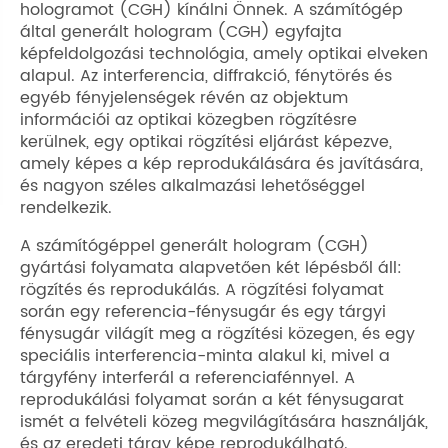
hologramot (CGH) kínálni Önnek. A számítógép
által generált hologram (CGH) egyfajta
képfeldolgozási technológia, amely optikai elveken
alapul. Az interferencia, diffrakció, fénytörés és
egyéb fényjelenségek révén az objektum
információi az optikai közegben rögzítésre
kerülnek, egy optikai rögzítési eljárást képezve,
amely képes a kép reprodukálására és javítására,
és nagyon széles alkalmazási lehetőséggel
rendelkezik.
A számítógéppel generált hologram (CGH)
gyártási folyamata alapvetően két lépésből áll:
rögzítés és reprodukálás. A rögzítési folyamat
során egy referencia-fénysugár és egy tárgyi
fénysugár világít meg a rögzítési közegen, és egy
speciális interferencia-minta alakul ki, mivel a
tárgyfény interferál a referenciafénnyel. A
reprodukálási folyamat során a két fénysugarat
ismét a felvételi közeg megvilágítására használják,
és az eredeti tárgy képe reprodukálható.