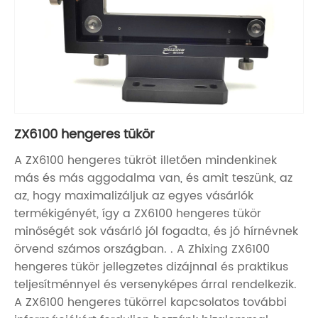
ZX6100 hengeres tükör
A ZX6100 hengeres tükröt illetően mindenkinek
más és más aggodalma van, és amit teszünk, az
az, hogy maximalizáljuk az egyes vásárlók
termékigényét, így a ZX6100 hengeres tükör
minőségét sok vásárló jól fogadta, és jó hírnévnek
örvend számos országban. . A Zhixing ZX6100
hengeres tükör jellegzetes dizájnnal és praktikus
teljesítménnyel és versenyképes árral rendelkezik.
A ZX6100 hengeres tükörrel kapcsolatos további