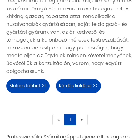
megvásárolja a legújabb eladási, alacsony árú és
kiváló minőségű 80 mm-es rekesz hologramot. A
Zhixing gazdag tapasztalattal rendelkezik a
huzalvonalzók gyártásában, saját feldolgozó- és
gyártási gyárunk van, az ár kedvező, és
támogatjuk a különböző méretek testreszabását,
miközben biztosítjuk a nagy pontosságot, hogy
megfeleljen az ügyfelek minden követelményének,
üdvözöljük a konzultáción, várom, hogy együtt
dolgozhassunk.
Mutass többet >>
Kérdés küldése >>
«
1
»
Professzionális Számítógéppel generált hologram