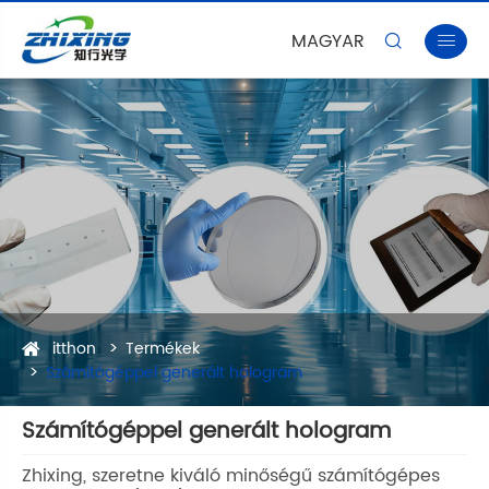
MAGYAR


itthon
Termékek
Számítógéppel generált hologram
Számítógéppel generált hologram
Zhixing, szeretne kiváló minőségű számítógépes