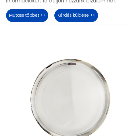
információkért forduljon hozzánk bizalommal.
Mutass többet >>
Kérdés küldése >>