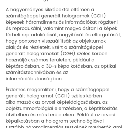
A hagyományos síkképektől eltérően a
számítógéppel generált hologramok (CGH)
képesek háromdimenziós információkat rögzíteni
és reprodukálni, valamint megvalósítani a képek
térbeli reprodukálását, nagyítását és elforgatását,
hogy pontosan visszaállítsák az objektumok
alakját és részleteit. Ezért a számítógéppel
generált hologramokat (CGH) széles körben
használják számos területen, például a
képtárolásban, a 3D-s képalkotásban, az optikai
számítástechnikában és az
információbiztonságban.
Érdemes megemlíteni, hogy a számítógéppel
generált hologramot (CGH) széles körben
alkalmazzák az orvosi képfeldolgozásban, az
objektummorfológiai elemzésben, a képtitkosítási
átvitelben és más területeken. Például az orvosi
képalkotásban a hologram technológiával
tisztább háromdimenziós testképek nyerhetők, ami