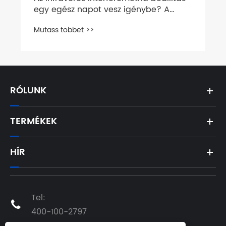
egy egész napot vesz igénybe? A
kettős hullámhosszú CGH könnyen
Mutass többet >>
elérhetővé teszi a "láthatatlan"
észlelést.
RÓLUNK
TERMÉKEK
HÍR
Tel:

400-100-2797