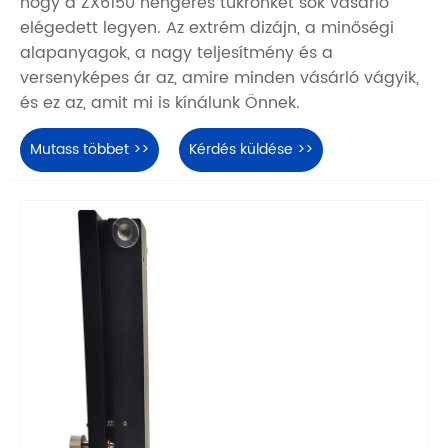
hogy a ZX6150 hengeres tükrönket sok vásárló
elégedett legyen. Az extrém dizájn, a minőségi
alapanyagok, a nagy teljesítmény és a
versenyképes ár az, amire minden vásárló vágyik,
és ez az, amit mi is kínálunk Önnek.
Mutass többet >>
Kérdés küldése >>