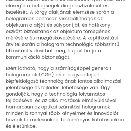
elősegíti a betegségek diagnosztizálását és
kezelését. A tárgy alakjának elemzése során a
hologramok pontosan visszaállíthatják az
objektum alakját és súlypontját, és hatékony
eszközt biztosítanak az objektum tömegének
mérésére és mozgáskövetésére. A képtitkosítási
átvitel során a hologram technológia többszintű
titkosítást valósíthat meg, és javíthatja a
kommunikáció biztonságát.
Ezért látható, hogy a számítógéppel generált
hologramnak (CGH) mint nagyon fejlett
képfeldolgozó technológiának fontos alkalmazási
jelentősége és fejlődési lehetősége van. Úgy
gondolják, hogy a technológia folyamatos
fejlődésével és az alkalmazások elmélyülésével
hamarosan az optikai számítási hologramok
minden bizonnyal több kényelmet és innovációt
hoznak termelésünkbe, tudományos kutatásunkba
és életünkbe.