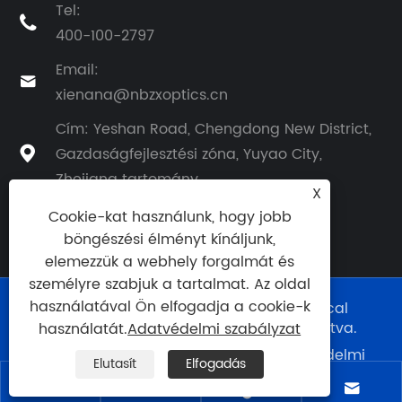
Tel:

400-100-2797
Email:

xienana@nbzxoptics.cn
Cím: Yeshan Road, Chengdong New District,
Gazdaságfejlesztési zóna, Yuyao City,

Zhejiang tartomány
X
Cookie-kat használunk, hogy jobb
böngészési élményt kínáljunk,
elemezzük a webhely forgalmát és
személyre szabjuk a tartalmat. Az oldal
használatával Ön elfogadja a cookie-k
Copyright © 2024 Ningbo Zhixing Optical
Technology Co., Ltd. Minden jog fenntartva.
használatát.
Adatvédelmi szabályzat
Links
|
Sitemap
|
RSS
|
XML
|
Adatvédelmi
Elutasít
Elfogadás
szabályzat
|



