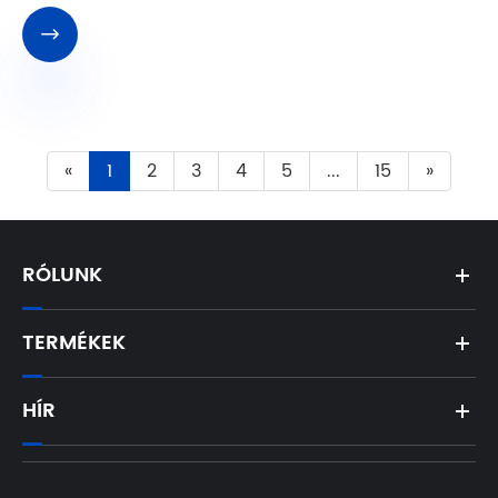

«
1
2
3
4
5
...
15
»
RÓLUNK
TERMÉKEK
HÍR