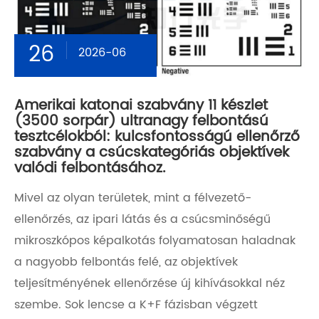
26
2026-06
Amerikai katonai szabvány 11 készlet
(3500 sorpár) ultranagy felbontású
tesztcélokból: kulcsfontosságú ellenőrző
szabvány a csúcskategóriás objektívek
valódi felbontásához.
Mivel az olyan területek, mint a félvezető-
ellenőrzés, az ipari látás és a csúcsminőségű
mikroszkópos képalkotás folyamatosan haladnak
a nagyobb felbontás felé, az objektívek
teljesítményének ellenőrzése új kihívásokkal néz
szembe. Sok lencse a K+F fázisban végzett