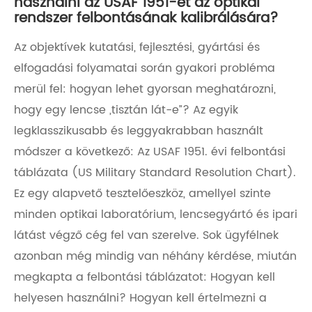
használni az USAF 1951-et az optikai
rendszer felbontásának kalibrálására?
Az objektívek kutatási, fejlesztési, gyártási és
elfogadási folyamatai során gyakori probléma
merül fel: hogyan lehet gyorsan meghatározni,
hogy egy lencse „tisztán lát-e”? Az egyik
legklasszikusabb és leggyakrabban használt
módszer a következő: Az USAF 1951. évi felbontási
táblázata (US Military Standard Resolution Chart).
Ez egy alapvető tesztelőeszköz, amellyel szinte
minden optikai laboratórium, lencsegyártó és ipari
látást végző cég fel van szerelve. Sok ügyfélnek
azonban még mindig van néhány kérdése, miután
megkapta a felbontási táblázatot: Hogyan kell
helyesen használni? Hogyan kell értelmezni a