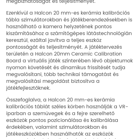
megbízhatóságát és teljesítményét.
Ezenkívül a Halcon 20 mm-es kerámia kalibrációs
tábla szimulátorokban és játékberendezésekben is
használható a kamera helyzetének pontos
kiszámításához a számítógépes látástechnológián
keresztül, ezáltal javítva a teljes eszköz
pontosságát és teljesítményét. A játéktervezés
területén a Halcon 20mm Ceramic Calibration
Board a virtuális játék színterében lévő objektumok
nyomon követését és dinamikus frissítését tudja
megvalósítani, több technikai támogatást és
megvalósítási megoldást biztosítva a
játékfejlesztőknek.
Összefoglalva, a Halcon 20 mm-es kerámia
kalibrációs táblát széles körben használják a VR-
iparban a szemüvegek és a fejre szerelhető
eszközök pontos pozicionálása és kalibrálása
érdekében, valamint szimulátorokban és
játékeszközökben használhatók az eszközök