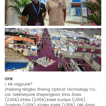
GYIK
1. kik vagyunk?
Zhejiang Ningbo Zhixing Optical Technology Co.,
Ltd. Székhelyünk Zhejiangban, Kína Ázsia
(2,00%),Afrika (2,00%),Kelet Európa (1,00%),
Óceánia (1,00%), Közép-Kelet (1,00%), Dél-Ázsia