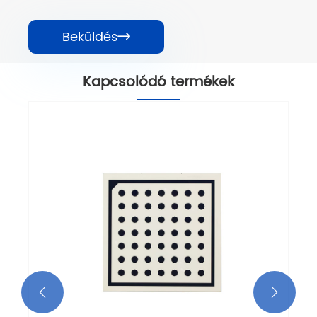
Beküldés

Kapcsolódó termékek

