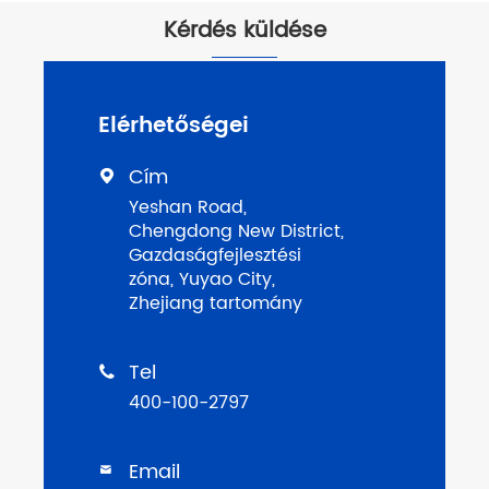
Kérdés küldése
Elérhetőségei
Cím

Yeshan Road,
Chengdong New District,
Gazdaságfejlesztési
zóna, Yuyao City,
Zhejiang tartomány
Tel

400-100-2797
Email
