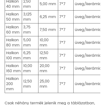
Halkon
2,50
5,00 mm
7*7
üveg/kerámia
40 mm
mm
Halkon
3,125
6,25 mm
7*7
üveg/kerámia
50 mm
mm
Halkon
3,75
7,50 mm
7*7
üveg/kerámia
60 mm
mm
Halkon
5,00
10,00
7*7
üveg/kerámia
80 mm
mm
mm
Halkon
6,25
12,50
7*7
üveg/kerámia
100 mm
mm
mm
Halkon
10,00
20,00
7*7
üveg/kerámia
160 mm
mm
mm
Halkon
12,50
25,00
200
7*7
üveg/kerámia
mm
mm
mm
Csak néhány termék jelenik meg a táblázatban,