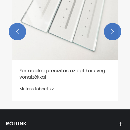


Forradalmi precizitás az optikai üveg
vonalzókkal
Mutass többet >>
RÓLUNK