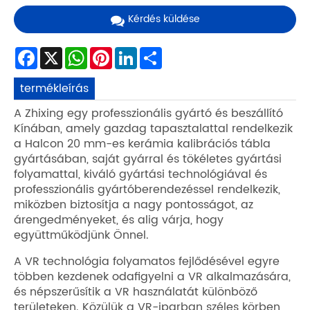
Kérdés küldése
Facebook
X
WhatsApp
Pinterest
LinkedIn
Share
termékleírás
A Zhixing egy professzionális gyártó és beszállító
Kínában, amely gazdag tapasztalattal rendelkezik
a Halcon 20 mm-es kerámia kalibrációs tábla
gyártásában, saját gyárral és tökéletes gyártási
folyamattal, kiváló gyártási technológiával és
professzionális gyártóberendezéssel rendelkezik,
miközben biztosítja a nagy pontosságot, az
árengedményeket, és alig várja, hogy
együttműködjünk Önnel.
A VR technológia folyamatos fejlődésével egyre
többen kezdenek odafigyelni a VR alkalmazására,
és népszerűsítik a VR használatát különböző
területeken. Közülük a VR-iparban széles körben