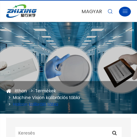
MAGYAR


itthon
Termékek
Machine Vision kalibrációs tábla
Halcon kalibráló tábla