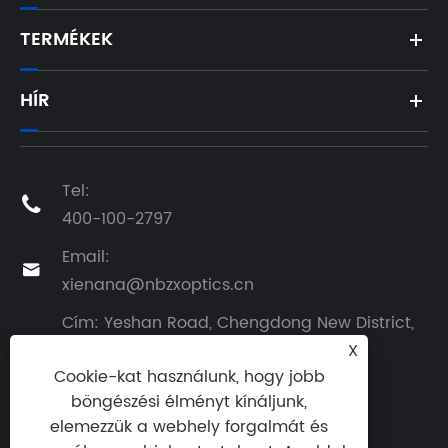
TERMÉKEK
HÍR
Tel:

400-100-2797
Email:

xienana@nbzxoptics.cn
Cím: Yeshan Road, Chengdong New District,
Gazdaságfejlesztési zóna, Yuyao City,
X

Cookie-kat használunk, hogy jobb
Zhejiang tartomány
böngészési élményt kínáljunk,
elemezzük a webhely forgalmát és