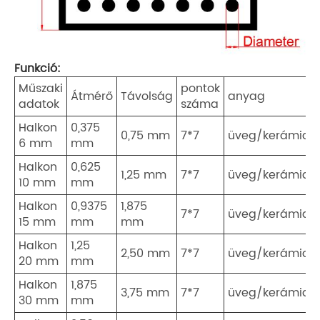
Funkció:
Műszaki
pontok
Átmérő
Távolság
anyag
adatok
száma
Halkon
0,375
0,75 mm
7*7
üveg/kerámia
6 mm
mm
Halkon
0,625
1,25 mm
7*7
üveg/kerámia
10 mm
mm
Halkon
0,9375
1,875
7*7
üveg/kerámia
15 mm
mm
mm
Halkon
1,25
2,50 mm
7*7
üveg/kerámia
20 mm
mm
Halkon
1,875
3,75 mm
7*7
üveg/kerámia
30 mm
mm